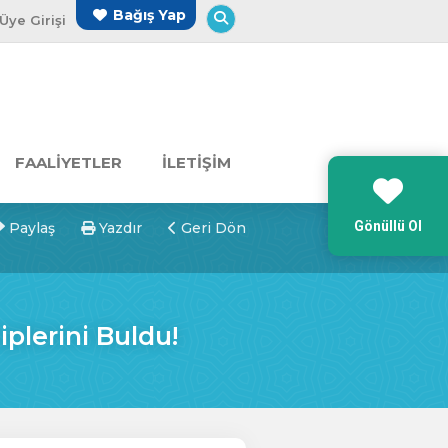
Arama Yap
Bağış Yap
Üye Girişi
FAALİYETLER
İLETİŞİM
Gönüllü Ol
Paylaş
Yazdır
Geri Dön
plerini Buldu!