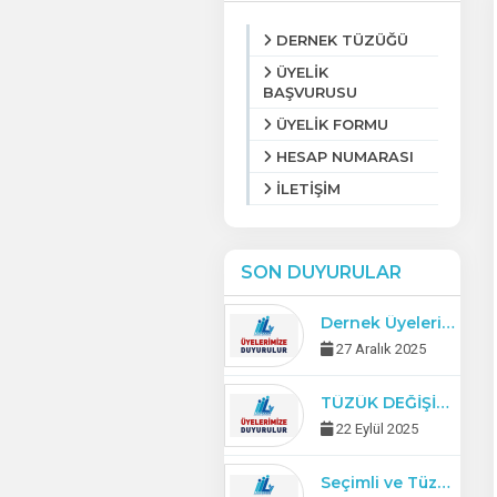
DERNEK TÜZÜĞÜ
ÜYELİK
BAŞVURUSU
ÜYELİK FORMU
HESAP NUMARASI
İLETİŞİM
SON DUYURULAR
Dernek Üyelerimizin 2026 Üye Aidat Ödemeleri Başlamıştır.
27 Aralık 2025
TÜZÜK DEĞİŞİKLİĞİ İÇEREN OLAĞAN GENEL KURUL DUYURUSU
22 Eylül 2025
Seçimli ve Tüzük Değişikliği içeren Olağanüstü Genel Kurul Toplantı Duyurusu