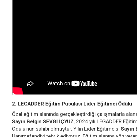
2. LEGADDER Eğitim Pusulası Lider Eğitimci Ödülü
Özel eğitim alanında gerçekleştirdiği çalışmalarla alan
Sayın Belgin SEVGİ İÇYÜZ
, 2024 yılı LEGADDER Eğitim
Ödülü'nün sahibi olmuştur. Yılın Lider Eğitimcisi
Sayın 
Hanımefendiyi tebrik ediyoruz. Eğitim alanına yön vere