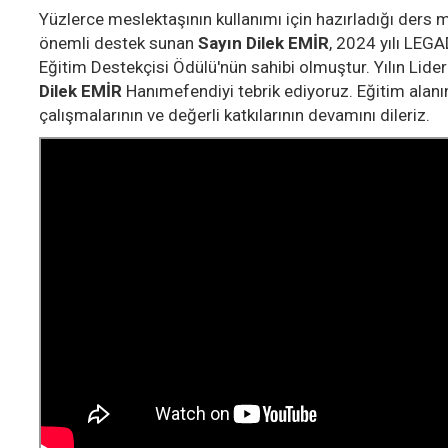
Yüzlerce meslektaşının kullanımı için hazırladığı ders m
önemli destek sunan
Sayın Dilek EMİR
, 2024 yılı LEG
Eğitim Destekçisi Ödülü'nün sahibi olmuştur. Yılın Lide
Dilek EMİR
Hanımefendiyi tebrik ediyoruz. Eğitim alan
çalışmalarının ve değerli katkılarının devamını dileriz.