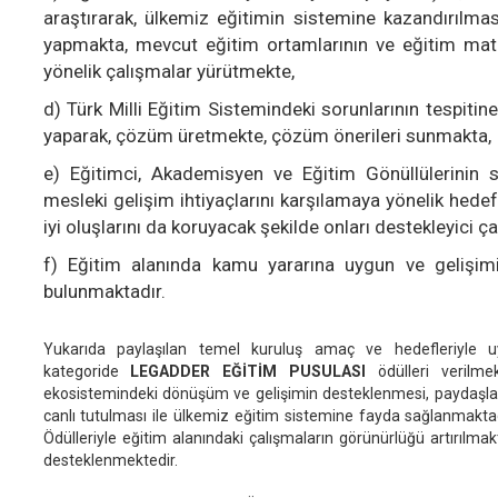
araştırarak, ülkemiz eğitimin sistemine kazandırılması
yapmakta, mevcut eğitim ortamlarının ve eğitim matery
yönelik çalışmalar yürütmekte,
d) Türk Milli Eğitim Sistemindeki sorunlarının tespitine
yaparak, çözüm üretmekte, çözüm önerileri sunmakta,
e) Eğitimci, Akademisyen ve Eğitim Gönüllülerinin so
mesleki gelişim ihtiyaçlarını karşılamaya yönelik hedef 
iyi oluşlarını da koruyacak şekilde onları destekleyici 
f) Eğitim alanında kamu yararına uygun ve gelişimi 
bulunmaktadır.
Yukarıda paylaşılan temel kuruluş amaç ve hedefleriyle 
kategoride
LEGADDER EĞİTİM PUSULASI
ödülleri verilmek
ekosistemindeki dönüşüm ve gelişimin desteklenmesi, paydaşlar
canlı tutulması ile ülkemiz eğitim sistemine fayda sağlanmakta
Ödülleriyle eğitim alanındaki çalışmaların görünürlüğü artırılmakt
desteklenmektedir.