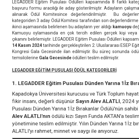
LEGADDER Eğitim Pusulası Ödülleri kapsamında 8 farklı katego
başvuru formu aracılığı ile aday gösterilmiştir. Adayların çalışma
alınarak Ödül Komitesince değerlendirilmiştir. Bu değerlen
kategoriden 3 aday Ödül Komitesi tarafından son değerlendirme iç
ikinci aşamasında belirlenen bu adayların yer aldığı
kamuoyu
değ
Kamuoyu oylamasında en çok tercih edilen gerçek kişi veya 
çıkanını belirlemiştir. LEGADDER Eğitim Pusulası Ödülleri kapsa
14 Kasım 2024
tarihinde gerçekleştirilen 2. Uluslararası ESEP Eğit
Kongresi Gala Gecesinde ilan edilmiştir. Bu süreç sonunda öd
temsilcilerine
Gala Gecesinde
ödülleri teslim edilmiştir.
LEGADDER EĞİTİM PUSULASI ÖDÜL KATEGORİLERİ
1. LEGADDER Eğitim Pusulası Dünden Yarına 1İz Bır
Kapadokya Üniversitesi kurucusu ve Türk Toplum hayatı
fikir insanı, değerli düşünür
Sayın Alev ALATLI
, 2024 
Pusulası Dünden Yarına 1İz Bırakanlar Ödülü'nün sahibi
Alev ALATLI'nın
ödülü kızı Sayın Funda AKTAN'a teslim
yönetimine teslim edilmiştir. Yılın Dünden Yarına 1İz b
ALATLI'yı rahmet, minnet ve saygı ile anıyoruz.