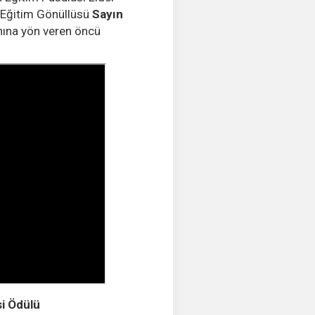
r Eğitim Gönüllüsü
Sayın
nına yön veren öncü
i Ödülü