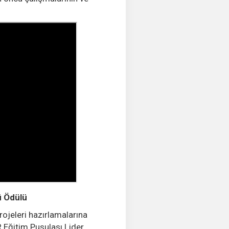
ü Ödülü
ojeleri hazırlamalarına
 Eğitim Pusulası Lider