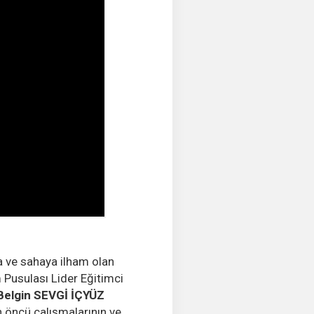
a ve sahaya ilham olan
 Pusulası Lider Eğitimci
Belgin SEVGİ İÇYÜZ
n öncü çalışmalarının ve