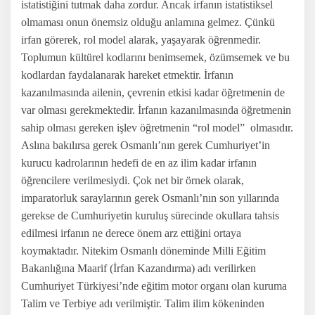
istatistiğini tutmak daha zordur. Ancak irfanın istatistiksel
olmaması onun önemsiz olduğu anlamına gelmez. Çünkü
irfan görerek, rol model alarak, yaşayarak öğrenmedir.
Toplumun kültürel kodlarını benimsemek, özümsemek ve bu
kodlardan faydalanarak hareket etmektir. İrfanın
kazanılmasında ailenin, çevrenin etkisi kadar öğretmenin de
var olması gerekmektedir. İrfanın kazanılmasında öğretmenin
sahip olması gereken işlev öğretmenin “rol model”
olmasıdır.
Aslına bakılırsa gerek Osmanlı’nın gerek Cumhuriyet’in
kurucu kadrolarının hedefi de en az ilim kadar irfanın
öğrencilere verilmesiydi. Çok net bir örnek olarak,
imparatorluk saraylarının gerek Osmanlı’nın son yıllarında
gerekse de Cumhuriyetin kuruluş sürecinde okullara tahsis
edilmesi irfanın ne derece önem arz ettiğini ortaya
koymaktadır. Nitekim Osmanlı döneminde Milli Eğitim
Bakanlığına Maarif (İrfan Kazandırma) adı verilirken
Cumhuriyet Türkiyesi’nde eğitim motor organı olan kuruma
Talim ve Terbiye adı verilmiştir. Talim ilim kökeninden