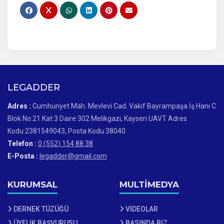
LEGADDER
Adres :
Cumhuriyet Mah. Mevlevi Cad. Vakıf Bayrampaşa İş Hanı C
Blok No:21 Kat:3 Daire:302 Melikgazi, Kayseri UAVT Adres
Kodu:2381549043, Posta Kodu:38040
Telefon :
0 (552) 154 88 38
E-Posta :
legadder@gmail.com
KURUMSAL
MULTİMEDYA
DERNEK TÜZÜĞÜ
VİDEOLAR
ÜYELİK BAŞVURUSU
BASINDA BİZ