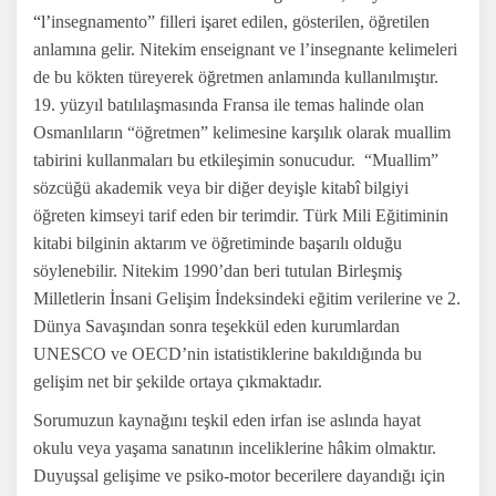
“l’
insegnamento” filleri işaret edilen, gösterilen, öğretilen
anlamına gelir. Nitekim enseignant ve l’insegnante kelimeleri
de bu kökten türeyerek öğretmen anlamında kullanılmıştır.
19. yüzyıl batılılaşmasında Fransa ile temas halinde olan
Osmanlıların “öğretmen” kelimesine karşılık olarak muallim
tabirini kullanmaları bu etkileşimin sonucudur.
“Muallim”
sözcüğü akademik veya bir diğer deyişle kitabî bilgiyi
öğreten kimseyi tarif eden bir terimdir. Türk Mili Eğitiminin
kitabi bilginin aktarım ve öğretiminde başarılı olduğu
söylenebilir. Nitekim 1990’dan beri tutulan Birleşmiş
Milletlerin İnsani Gelişim İndeksindeki eğitim verilerine ve 2.
Dünya Savaşından sonra teşekkül eden kurumlardan
UNESCO ve OECD’nin istatistiklerine bakıldığında bu
gelişim net bir şekilde ortaya çıkmaktadır.
Sorumuzun kaynağını teşkil eden irfan ise aslında hayat
okulu veya yaşama sanatının inceliklerine hâkim olmaktır.
Duyuşsal gelişime ve psiko-motor becerilere dayandığı için