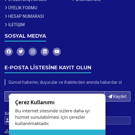
ÜYELİK FORMU
HESAP NUMARASI
İLETİŞİM
SOSYAL MEDYA
E-POSTA LİSTESİNE KAYIT OLUN
Güncel haberler, duyurular ve ihalelerden anında haberdar ol
E-Posta adresinizi yazın...
Kaydet
Çerez Kullanımı
Bu internet sitesinde sizlere daha iyi
Site İstatistikleri
hizmet sunulabilmesi için çerezler
273241 Ziyaretci
368208 Gösterim
kullanılmaktadır.
Site Haritası