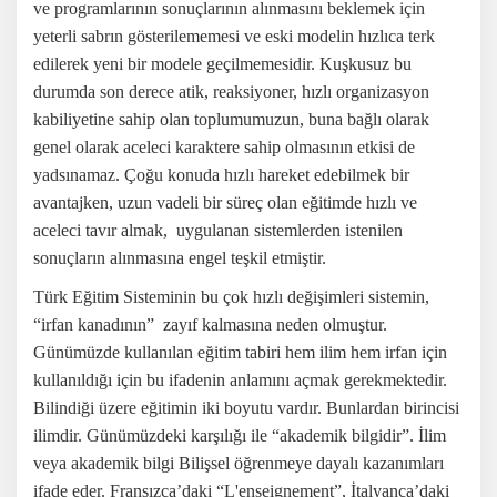
ve programlarının sonuçlarının alınmasını beklemek için
yeterli sabrın gösterilememesi ve eski modelin hızlıca terk
edilerek yeni bir modele geçilmemesidir. Kuşkusuz bu
durumda son derece atik, reaksiyoner, hızlı organizasyon
kabiliyetine sahip olan toplumumuzun, buna bağlı olarak
genel olarak aceleci karaktere sahip olmasının etkisi de
yadsınamaz. Çoğu konuda hızlı hareket edebilmek bir
avantajken, uzun vadeli bir süreç olan eğitimde hızlı ve
aceleci tavır almak,
uygulanan sistemlerden istenilen
sonuçların alınmasına engel teşkil etmiştir.
Türk Eğitim Sisteminin bu çok hızlı değişimleri sistemin,
“irfan kanadının”
zayıf kalmasına neden olmuştur.
Günümüzde kullanılan eğitim tabiri hem ilim hem irfan için
kullanıldığı için bu ifadenin anlamını açmak gerekmektedir.
Bilindiği üzere eğitimin iki boyutu vardır. Bunlardan birincisi
ilimdir. Günümüzdeki karşılığı ile “akademik bilgidir”. İlim
veya akademik bilgi Bilişsel öğrenmeye dayalı kazanımları
ifade eder. Fransızca’daki “L'enseignement”, İtalyanca’daki